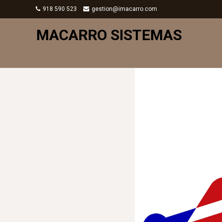
918 590 523
gestion@imacarro.com
MACARRO SISTEMAS