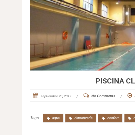
PISCINA C
septiembre 23, 2017
/
No Comments
/
Tags:
agua
climatizada
confort