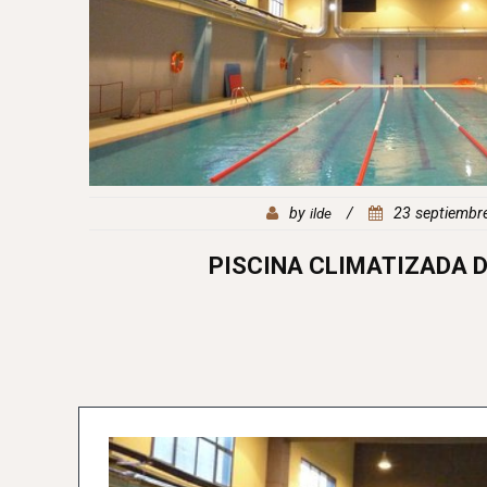
by
ilde
/
TIVA
PANELES SOLAR